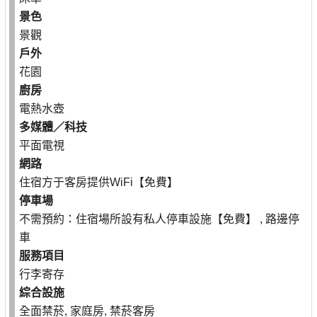
景色
景觀
戶外
花園
廚房
電熱水壺
多媒體／科技
平面電視
網路
住宿方于客房提供WiFi【免費】
停車場
不需預約：住宿場所設有私人停車設施【免費】 , 路邊停
車
服務項目
行李寄存
綜合設施
全面禁菸, 家庭房, 禁菸客房