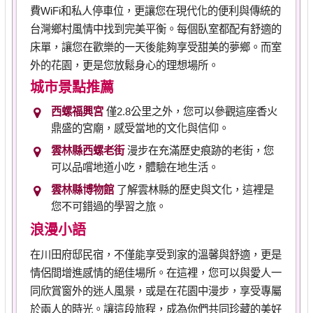
費WiFi和私人停車位，更讓您在現代化的便利與傳統的
台灣鄉村風情中找到完美平衡。每個臥室都配有舒適的
床單，讓您在歡樂的一天後能夠享受甜美的夢鄉。而室
外的花園，更是您放鬆身心的理想場所。
城市景點推薦
西螺福興宮
僅2.8公里之外，您可以參觀這座香火
鼎盛的宮廟，感受當地的文化與信仰。
雲林縣西螺老街
漫步在充滿歷史痕跡的老街，您
可以品嚐地道小吃，體驗在地生活。
雲林縣博物館
了解雲林縣的歷史與文化，這裡是
您不可錯過的學習之旅。
浪漫小語
在川田府邸民宿，不僅能享受到家的溫馨與舒適，更是
情侶間增進感情的絕佳場所。在這裡，您可以與愛人一
同欣賞窗外的迷人風景，或是在花園中漫步，享受專屬
於兩人的時光。讓這段旅程，成為你們共同珍藏的美好