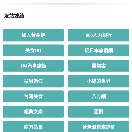
友站連結
加入黃金鏈
080人力銀行
美食101
玩日本旅宿網
104汽車旅館
寵物客
猛男過江
小編的世界
台灣美食
八方網
經典文庫
面對
南方站長
台灣溫泉查詢網