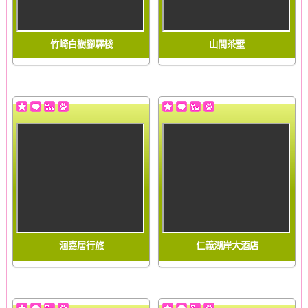
竹崎白樹腳驛棧
山間茶墅
洄嘉居行旅
仁義湖岸大酒店