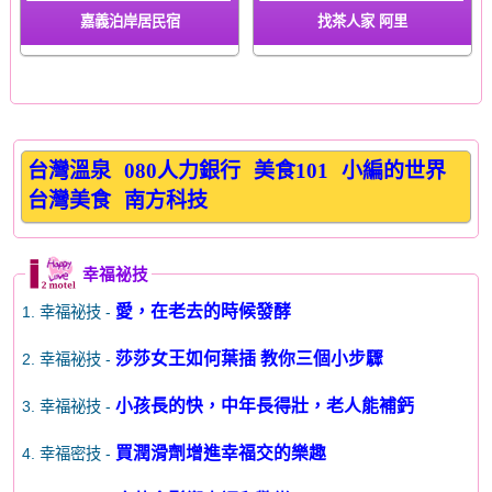
嘉義泊岸居民宿
找茶人家 阿里
台灣溫泉
080人力銀行
美食101
小編的世界
台灣美食
南方科技
幸福祕技
愛，在老去的時候發酵
1. 幸福祕技 -
莎莎女王如何葉插 教你三個小步驟
2. 幸福祕技 -
小孩長的快，中年長得壯，老人能補鈣
3. 幸福祕技 -
買潤滑劑增進幸福交的樂趣
4. 幸福密技 -