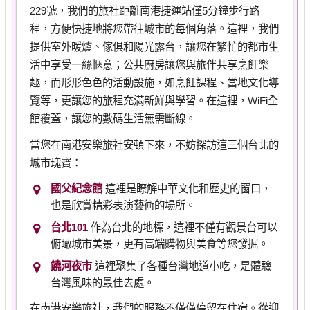
229號，我們的旅社距離南港捷運站僅5分鐘步行路
程，方便快捷地將您帶往城市的每個角落。這裡，我們
提供室外暖爐、傢俱和陽光露台，讓您在繁忙的都市生
活中享受一絲愜意；公共廚房讓您與旅伴共享烹飪樂
趣，而形形色色的活動設施，如烹飪課程、當地文化導
覽等，更讓您的旅程充滿新鮮與學習。在這裡，WiFi全
館覆蓋，讓您的數碼生活無需斷線。
當您在南港安樂旅社安頓下來，不妨探訪這三個台北的
城市瑰寶：
國父紀念館
這裡是瞭解中華文化和歷史的窗口，
也是欣賞精彩表演藝術的場所。
台北101
作為台北的地標，這裡不僅有觀景台可以
俯瞰城市美景，更有高端購物與美食等您發掘。
饒河夜市
這裡聚集了各種台灣地道小吃，是體驗
台灣風味的最佳去處。
在南港安樂旅社，我們的服務不僅僅停留在住宿。從迎