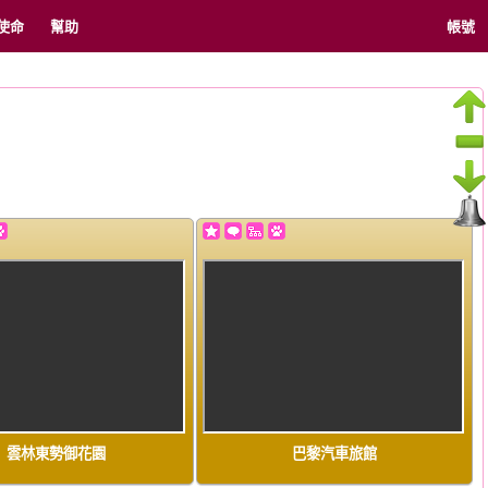
使命
幫助
帳號
雲林東勢御花園
巴黎汽車旅館