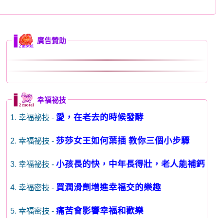
廣告贊助
幸福祕技
愛，在老去的時候發酵
1. 幸福祕技 -
莎莎女王如何葉插 教你三個小步驟
2. 幸福祕技 -
小孩長的快，中年長得壯，老人能補鈣
3. 幸福祕技 -
買潤滑劑增進幸福交的樂趣
4. 幸福密技 -
痛苦會影響幸福和歡樂
5. 幸福密技 -