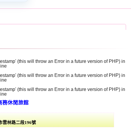
stamp' (this will throw an Error in a future version of PHP) in
line
129
stamp' (this will throw an Error in a future version of PHP) in
line
130
stamp' (this will throw an Error in a future version of PHP) in
line
131
商務休閒旅館
市雲林路二段196號