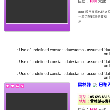
住宿：
1880
元起
### 觀月商務休閒旅館——雲林斗六的璀
一顆閃耀的旅遊寶石
旅 ...
Warning
: Use of undefined constant datestamp - assumed 'date
/home/super/web/i2motel.com/public_html/core/list_core.php
on 
Warning
: Use of undefined constant datestamp - assumed 'date
/home/super/web/i2motel.com/public_html/core/list_core.php
on 
Warning
: Use of undefined constant datestamp - assumed 'date
/home/super/web/i2motel.com/public_html/core/list_core.php
on 
雲林縣
巴黎
電話：
05 693 8313
地址：
雲林縣麥寮鄉
住宿：
1680
元起