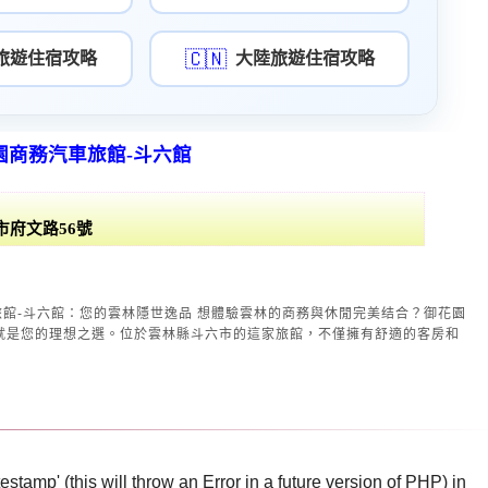
🇨🇳
旅遊住宿攻略
大陸旅遊住宿攻略
園商務汽車旅館-斗六館
市府文路56號
的雲林隱世逸品 想體驗雲林的商務與休閒完美结合？御花園
就是您的理想之選。位於雲林縣斗六市的這家旅館，不僅擁有舒適的客房和
stamp' (this will throw an Error in a future version of PHP) in