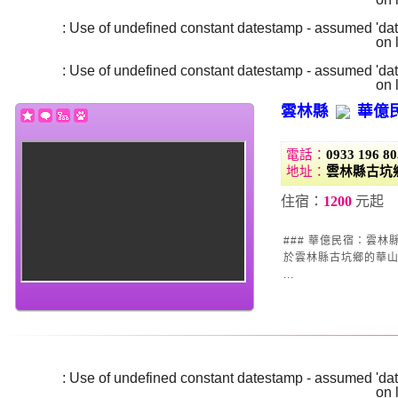
Warning
: Use of undefined constant datestamp - assumed 'date
/home/super/web/i2motel.com/public_html/core/list_core.php
on 
Warning
: Use of undefined constant datestamp - assumed 'date
/home/super/web/i2motel.com/public_html/core/list_core.php
on 
雲林縣
華億
電話：
0933 196 80
地址：
雲林縣古坑
住宿：
1200
元起
### 華億民宿：雲林縣古坑鄉的避世小築 想要逃
於雲林縣古坑鄉的華山
...
Warning
: Use of undefined constant datestamp - assumed 'date
/home/super/web/i2motel.com/public_html/core/list_core.php
on 