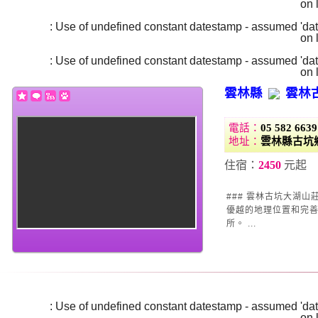
/home/super/web/i2motel.com/public_html/core/list_core.php
on 
Warning
: Use of undefined constant datestamp - assumed 'date
/home/super/web/i2motel.com/public_html/core/list_core.php
on 
Warning
: Use of undefined constant datestamp - assumed 'date
/home/super/web/i2motel.com/public_html/core/list_core.php
on 
雲林縣
雲林
電話：
05 582 6639
地址：
雲林縣古坑鄉
住宿：
2450
元起
### 雲林古坑大湖山莊民宿——您的浪
優越的地理位置和完
所。 ...
Warning
: Use of undefined constant datestamp - assumed 'date
/home/super/web/i2motel.com/public_html/core/list_core.php
on 