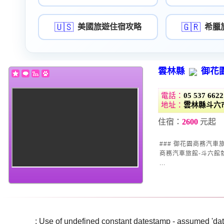
🇺🇸
🇬🇷
美國旅遊住宿攻略
希臘
雲林縣
御花
電話：
05 537 6622
地址：
雲林縣斗六
住宿：
2600
元起
### 御花園商務汽車旅館-斗六館：您
商務汽車旅館-斗六館
...
Warning
: Use of undefined constant datestamp - assumed 'date