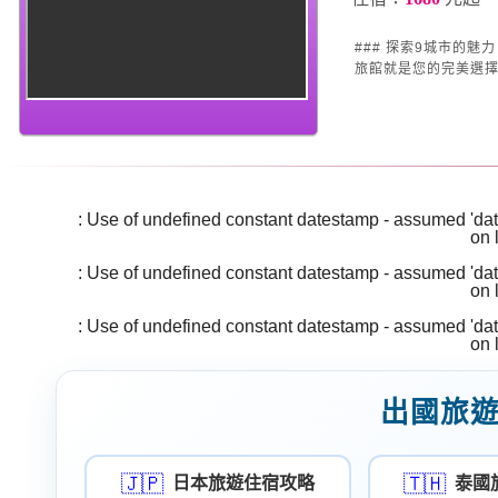
### 探索9城市的魅力 —— 巴黎汽車旅館 想要
旅館就是您的完美選擇。
Warning
: Use of undefined constant datestamp - assumed 'date
/home/super/web/i2motel.com/public_html/core/list_core.php
on 
Warning
: Use of undefined constant datestamp - assumed 'date
/home/super/web/i2motel.com/public_html/core/list_core.php
on 
Warning
: Use of undefined constant datestamp - assumed 'date
/home/super/web/i2motel.com/public_html/core/list_core.php
on 
出國旅
🇯🇵
🇹🇭
日本旅遊住宿攻略
泰國