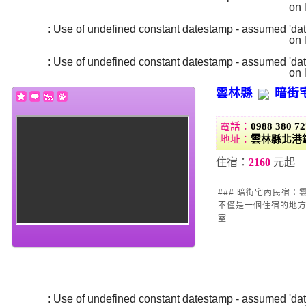
/home/super/web/i2motel.com/public_html/core/list_core.php
on 
Warning
: Use of undefined constant datestamp - assumed 'date
/home/super/web/i2motel.com/public_html/core/list_core.php
on 
Warning
: Use of undefined constant datestamp - assumed 'date
/home/super/web/i2motel.com/public_html/core/list_core.php
on 
雲林縣
暗街
電話：
0988 380 72
地址：
雲林縣北港
住宿：
2160
元起
### 暗街宅內民宿：雲林縣北港鎮的獨
不僅是一個住宿的地
室 ...
Warning
: Use of undefined constant datestamp - assumed 'date