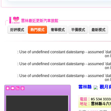
雲林最近更新汽車旅館
好評模式
奢華模式
平價模式
最新模式
熱門模式
Warning
: Use of undefined constant datestamp - assumed 'date
/home/super/web/i2motel.com/public_html/core/list_core.php
on 
Warning
: Use of undefined constant datestamp - assumed 'date
/home/super/web/i2motel.com/public_html/core/list_core.php
on 
Warning
: Use of undefined constant datestamp - assumed 'date
/home/super/web/i2motel.com/public_html/core/list_core.php
on 
雲林縣
觀月
電話：
05 534 3333
地址：
雲林縣斗六