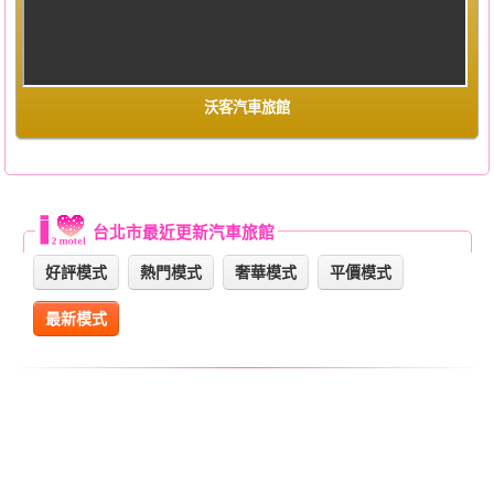
沃客汽車旅館
台北市最近更新汽車旅館
好評模式
熱門模式
奢華模式
平價模式
最新模式
Warning
: Use of undefined constant datestamp - assumed 'datestamp'
(this will throw an Error in a future version of PHP) in
/home/super/web/i2motel.com/public_html/core/list_core.php
on line
129
Warning
: Use of undefined constant datestamp - assumed 'datestamp'