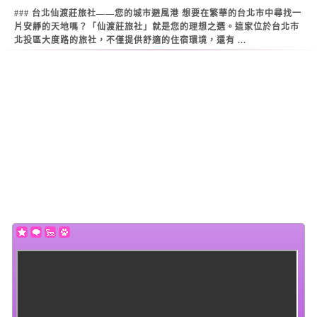
### 台北仙渡莊旅社——您的城市避風港 想要在繁華的台北市中尋找一
片安靜的天地嗎？「仙渡莊旅社」就是您的理想之選。這家位於台北市
北投區大度路的旅社，不僅提供舒適的住宿環境，還有 ...
Warning
: Use of undefined constant datestamp - assumed 'datestamp'
(this will throw an Error in a future version of PHP) in
/home/super/web/i2motel.com/public_html/core/list_core.php
on line
129
Warning
: Use of undefined constant datestamp - assumed 'datestamp'
(this will throw an Error in a future version of PHP) in
/home/super/web/i2motel.com/public_html/core/list_core.php
on line
130
Warning
: Use of undefined constant datestamp - assumed 'datestamp'
(this will throw an Error in a future version of PHP) in
/home/super/web/i2motel.com/public_html/core/list_core.php
on line
131