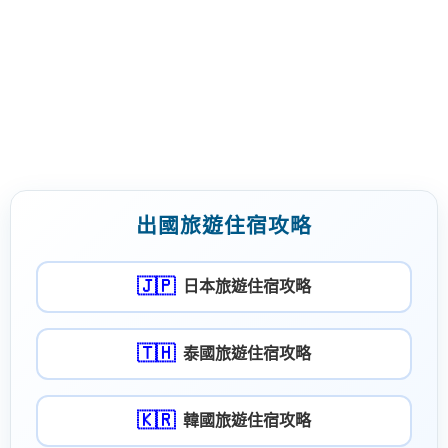
/home/super/web/i2motel.com/public_html/core/list_core.php
on line
129
Warning
: Use of undefined constant datestamp - assumed 'datestamp'
(this will throw an Error in a future version of PHP) in
/home/super/web/i2motel.com/public_html/core/list_core.php
on line
130
Warning
: Use of undefined constant datestamp - assumed 'datestamp'
(this will throw an Error in a future version of PHP) in
/home/super/web/i2motel.com/public_html/core/list_core.php
on line
131
出國旅遊住宿攻略
🇯🇵
日本旅遊住宿攻略
🇹🇭
泰國旅遊住宿攻略
🇰🇷
韓國旅遊住宿攻略