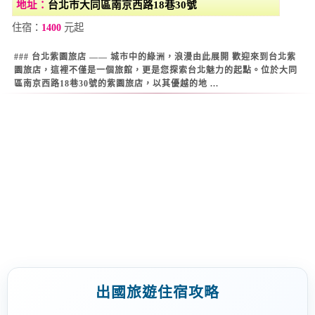
地址：
台北市大同區南京西路18巷30號
住宿：
1400
元起
### 台北紫園旅店 —— 城市中的綠洲，浪漫由此展開 歡迎來到台北紫
園旅店，這裡不僅是一個旅館，更是您探索台北魅力的起點。位於大同
區南京西路18巷30號的紫園旅店，以其優越的地 ...
Warning
: Use of undefined constant datestamp - assumed 'datestamp'
(this will throw an Error in a future version of PHP) in
/home/super/web/i2motel.com/public_html/core/list_core.php
on line
129
Warning
: Use of undefined constant datestamp - assumed 'datestamp'
(this will throw an Error in a future version of PHP) in
/home/super/web/i2motel.com/public_html/core/list_core.php
on line
130
Warning
: Use of undefined constant datestamp - assumed 'datestamp'
(this will throw an Error in a future version of PHP) in
/home/super/web/i2motel.com/public_html/core/list_core.php
on line
131
出國旅遊住宿攻略