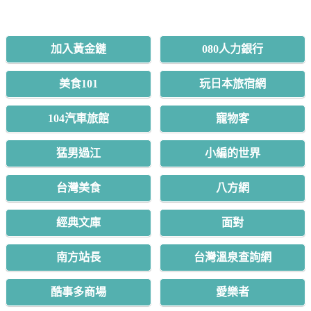
友站連結
加入黃金鏈
080人力銀行
美食101
玩日本旅宿網
104汽車旅館
寵物客
猛男過江
小編的世界
台灣美食
八方網
經典文庫
面對
南方站長
台灣溫泉查詢網
酷事多商場
愛樂者