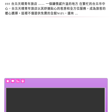
### 台北天晴青年旅店 —— 一個讓情感升溫的地方 在繁忙的台北市中
心，台北天晴青年旅店以其舒適貼心的客房和全方位服務，成為旅客的
暖心選擇。這裡不僅提供免費的全館WiFi，還有 ...
Warning
: Use of undefined constant datestamp - assumed 'datestamp'
(this will throw an Error in a future version of PHP) in
/home/super/web/i2motel.com/public_html/core/list_core.php
on line
129
Warning
: Use of undefined constant datestamp - assumed 'datestamp'
(this will throw an Error in a future version of PHP) in
/home/super/web/i2motel.com/public_html/core/list_core.php
on line
130
Warning
: Use of undefined constant datestamp - assumed 'datestamp'
(this will throw an Error in a future version of PHP) in
/home/super/web/i2motel.com/public_html/core/list_core.php
on line
131