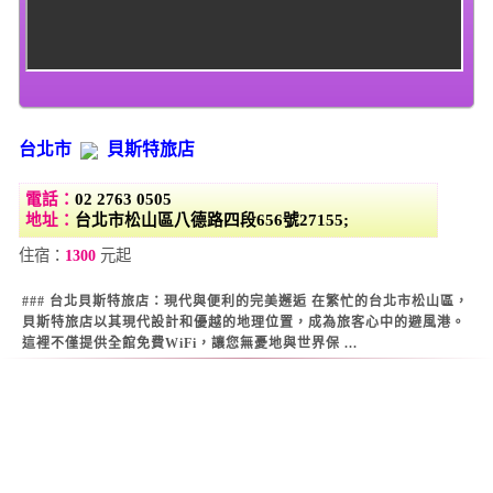
台北市
貝斯特旅店
電話：
02 2763 0505
地址：
台北市松山區八德路四段656號27155;
住宿：
1300
元起
### 台北貝斯特旅店：現代與便利的完美邂逅 在繁忙的台北市松山區，
貝斯特旅店以其現代設計和優越的地理位置，成為旅客心中的避風港。
這裡不僅提供全館免費WiFi，讓您無憂地與世界保 ...
Warning
: Use of undefined constant datestamp - assumed 'datestamp'
(this will throw an Error in a future version of PHP) in
/home/super/web/i2motel.com/public_html/core/list_core.php
on line
129
Warning
: Use of undefined constant datestamp - assumed 'datestamp'