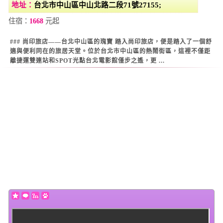
地址：
台北市中山區中山北路二段71號27155;
住宿：
1668
元起
### 尚印旅店——台北中山區的瑰寶 踏入尚印旅店，便是踏入了一個舒
適與便利同在的旅居天堂。位於台北市中山區的熱鬧街區，這裡不僅距
離捷運雙連站和SPOT光點台北電影館僅步之遙，更 ...
Warning
: Use of undefined constant datestamp - assumed 'datestamp'
(this will throw an Error in a future version of PHP) in
/home/super/web/i2motel.com/public_html/core/list_core.php
on line
129
Warning
: Use of undefined constant datestamp - assumed 'datestamp'
(this will throw an Error in a future version of PHP) in
/home/super/web/i2motel.com/public_html/core/list_core.php
on line
130
Warning
: Use of undefined constant datestamp - assumed 'datestamp'
(this will throw an Error in a future version of PHP) in
/home/super/web/i2motel.com/public_html/core/list_core.php
on line
131