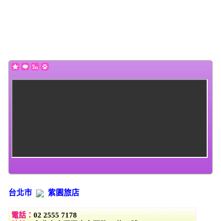
(this will throw an Error in a future version of PHP) in
/home/super/web/i2motel.com/public_html/core/list_core.php
on line
130
Warning
: Use of undefined constant datestamp - assumed 'datestamp'
(this will throw an Error in a future version of PHP) in
/home/super/web/i2motel.com/public_html/core/list_core.php
on line
131
台北市
紫園旅店
電話：
02 2555 7178