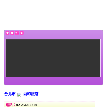
(this will throw an Error in a future version of PHP) in
/home/super/web/i2motel.com/public_html/core/list_core.php
on line
130
Warning
: Use of undefined constant datestamp - assumed 'datestamp'
(this will throw an Error in a future version of PHP) in
/home/super/web/i2motel.com/public_html/core/list_core.php
on line
131
台北市
尚印旅店
電話：
02 2568 2270